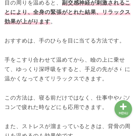
目の周りを温めると、
副交感神経が刺激されるこ
とにより、全身の緊張がとれた結果、リラ
ックス
絵本一覧
効果が上がります
。
障害児のご家族向け
おすすめは、手のひらを目に当てる方法です。
絵本をつくりたい方
手をこすり合わせて温めてから、瞼の上に乗せ
て、ゆっくり深呼吸をすると、手足の先がさらに
支援をしたい方
温かくなってきてリラックスできます。
この方法は、寝る前だけではなく、仕事中やパソ
コンで疲れた時などにも応用できます。
MENU
また、ストレスが溜まっているときは、背骨の周
りを温めるのも効果的です。