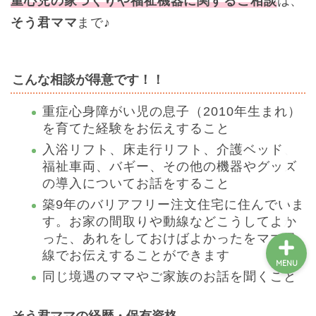
重心児の家づくりや福祉機器に関するご相談
は、
そう君ママ
まで♪
絵本一覧
こんな相談が得意です！！
障害児のご家族向け
重症心身障がい児の息子（2010年生まれ）
を育てた経験をお伝えすること
絵本をつくりたい方
入浴リフト、床走行リフト、介護ベッド、
福祉車両、バギー、その他の機器やグッズ
支援をしたい方
の導入についてお話をすること
築9年のバリアフリー注文住宅に住んでいま
す。お家の間取りや動線などこうしてよか
った、あれをしておけばよかったをママ目
線でお伝えすることができます
MENU
同じ境遇のママやご家族のお話を聞くこと
そう君ママの経歴・保有資格