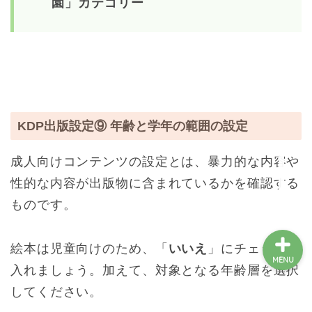
園」カテゴリー
絵本一覧
障害児のご家族向け
KDP出版設定⑨ 年齢と学年の範囲の設定
絵本をつくりたい方
成人向けコンテンツの設定とは、暴力的な内容や
支援をしたい方
性的な内容が出版物に含まれているかを確認する
ものです。
絵本は児童向けのため、「
いいえ
」にチェックを
MENU
入れましょう。加えて、対象となる年齢層を選択
してください。